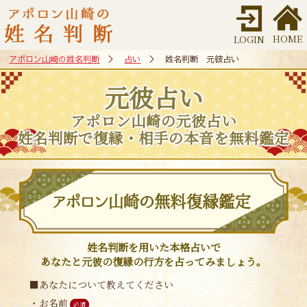
HOME
LOGIN
アポロン山崎の姓名判断
＞
占い
＞ 姓名判断 元彼占い
元彼占い
アポロン山崎の元彼占い
姓名判断で復縁・相手の本音を無料鑑定
姓名判断を用いた本格占いで
あなたと元彼の復縁の行方を占ってみましょう。
■あなたについて教えてください
・お名前
必須