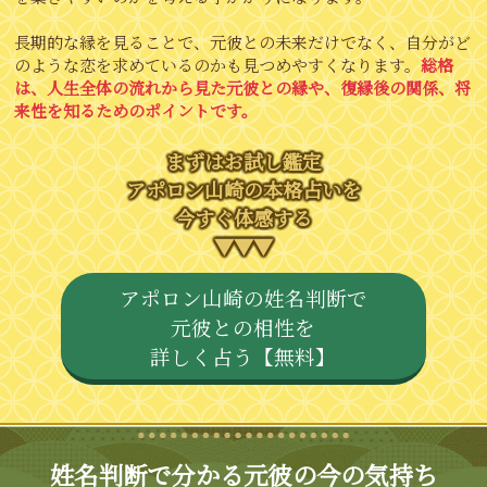
長期的な縁を見ることで、元彼との未来だけでなく、自分がど
のような恋を求めているのかも見つめやすくなります。
総格
は、人生全体の流れから見た元彼との縁や、復縁後の関係、将
来性を知るためのポイントです。
まずはお試し鑑定
アポロン山崎の本格占いを
今すぐ体感する
▼▼▼
アポロン山崎の姓名判断で
元彼との相性を
詳しく占う【無料】
姓名判断で分かる元彼の今の気持ち