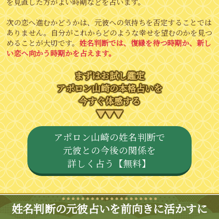
を見直した方がよい時期などを占います。
次の恋へ進むかどうかは、元彼への気持ちを否定することでは
ありません。自分がこれからどのような幸せを望むのかを見つ
めることが大切です。
姓名判断では、復縁を待つ時期か、新し
い恋へ向かう時期かを占えます。
まずはお試し鑑定
アポロン山崎の本格占いを
今すぐ体感する
▼▼▼
アポロン山崎の姓名判断で
元彼との今後の関係を
詳しく占う【無料】
姓名判断の元彼占いを前向きに活かすに