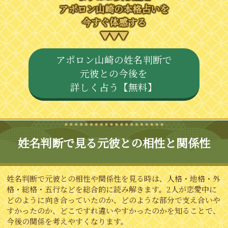
アポロン山崎の本格占いを
今すぐ体感する
▼▼▼
アポロン山崎の姓名判断で
元彼との今後を
詳しく占う【無料】
姓名判断で見る元彼との相性と関係性
姓名判断で元彼との相性や関係性を見る時は、人格・地格・外
格・総格・五行などを総合的に読み解きます。2人が恋愛中に
どのように向き合っていたのか、どのような部分で支え合いや
すかったのか、どこですれ違いやすかったのかを知ることで、
今後の関係を考えやすくなります。