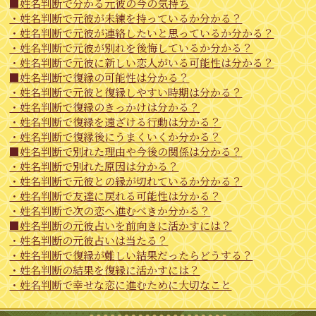
■姓名判断で分かる元彼の今の気持ち
・姓名判断で元彼が未練を持っているか分かる？
・姓名判断で元彼が連絡したいと思っているか分かる？
・姓名判断で元彼が別れを後悔しているか分かる？
・姓名判断で元彼に新しい恋人がいる可能性は分かる？
■姓名判断で復縁の可能性は分かる？
・姓名判断で元彼と復縁しやすい時期は分かる？
・姓名判断で復縁のきっかけは分かる？
・姓名判断で復縁を遠ざける行動は分かる？
・姓名判断で復縁後にうまくいくか分かる？
■姓名判断で別れた理由や今後の関係は分かる？
・姓名判断で別れた原因は分かる？
・姓名判断で元彼との縁が切れているか分かる？
・姓名判断で友達に戻れる可能性は分かる？
・姓名判断で次の恋へ進むべきか分かる？
■姓名判断の元彼占いを前向きに活かすには？
・姓名判断の元彼占いは当たる？
・姓名判断で復縁が難しい結果だったらどうする？
・姓名判断の結果を復縁に活かすには？
・姓名判断で幸せな恋に進むために大切なこと