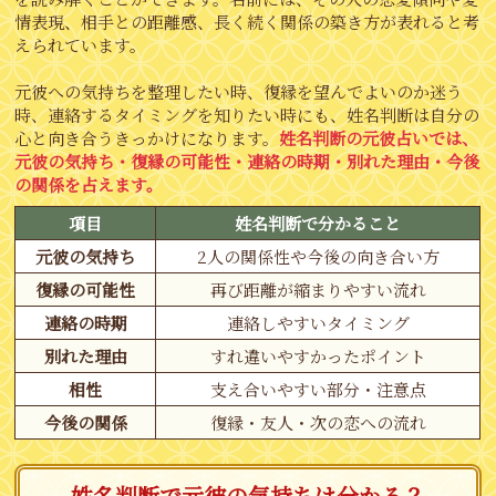
情表現、相手との距離感、長く続く関係の築き方が表れると考
えられています。
元彼への気持ちを整理したい時、復縁を望んでよいのか迷う
時、連絡するタイミングを知りたい時にも、姓名判断は自分の
心と向き合うきっかけになります。
姓名判断の元彼占いでは、
元彼の気持ち・復縁の可能性・連絡の時期・別れた理由・今後
の関係を占えます。
項目
姓名判断で分かること
元彼の気持ち
2人の関係性や今後の向き合い方
復縁の可能性
再び距離が縮まりやすい流れ
連絡の時期
連絡しやすいタイミング
別れた理由
すれ違いやすかったポイント
相性
支え合いやすい部分・注意点
今後の関係
復縁・友人・次の恋への流れ
姓名判断で元彼の気持ちは分かる？