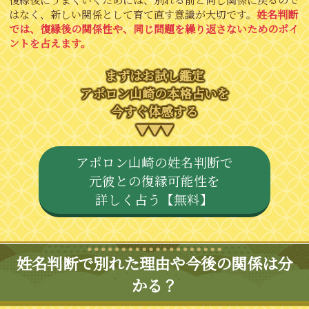
はなく、新しい関係として育て直す意識が大切です。
姓名判断
では、復縁後の関係性や、同じ問題を繰り返さないためのポイ
ントを占えます。
まずはお試し鑑定
アポロン山崎の本格占いを
今すぐ体感する
▼▼▼
アポロン山崎の姓名判断で
元彼との復縁可能性を
詳しく占う【無料】
姓名判断で別れた理由や今後の関係は分
かる？