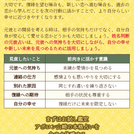
大切です。復縁を望む場合も、新しい恋へ進む場合も、過去の
恋から学んだことを次の行動に活かすことで、より自分らしい
幸せに近づきやすくなります。
元彼との関係を考える時は、相手の気持ちだけでなく、自分自
身が安心して愛せる恋かどうかも大切にしましょう。
姓名判断
の元彼占いは、元彼への気持ちを大切にしながら、自分の幸せ
や新しい未来を見つめるために活用しましょう。
見直したいこと
前向きに活かす意識
元彼への気持ち
未練か愛情かを見つめる
連絡の仕方
感情よりも思いやりを大切にする
別れた原因
同じすれ違いを繰り返さない
復縁への期待
相手の状況も尊重する
自分の幸せ
復縁だけに未来を限定しない
まずはお試し鑑定
アポロン山崎の本格占いを