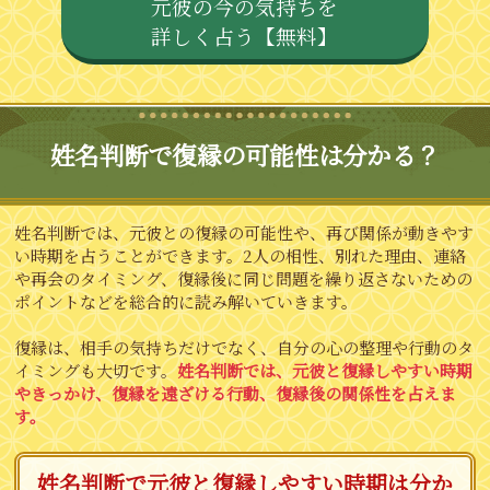
元彼の今の気持ちを
詳しく占う【無料】
姓名判断で復縁の可能性は分かる？
姓名判断では、元彼との復縁の可能性や、再び関係が動きやす
い時期を占うことができます。2人の相性、別れた理由、連絡
や再会のタイミング、復縁後に同じ問題を繰り返さないための
ポイントなどを総合的に読み解いていきます。
復縁は、相手の気持ちだけでなく、自分の心の整理や行動のタ
イミングも大切です。
姓名判断では、元彼と復縁しやすい時期
やきっかけ、復縁を遠ざける行動、復縁後の関係性を占えま
す。
姓名判断で元彼と復縁しやすい時期は分か