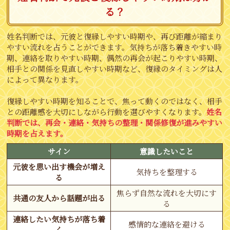
る？
姓名判断では、元彼と復縁しやすい時期や、再び距離が縮まり
やすい流れを占うことができます。気持ちが落ち着きやすい時
期、連絡を取りやすい時期、偶然の再会が起こりやすい時期、
相手との関係を見直しやすい時期など、復縁のタイミングは人
によって異なります。
復縁しやすい時期を知ることで、焦って動くのではなく、相手
との距離感を大切にしながら行動を選びやすくなります。
姓名
判断では、再会・連絡・気持ちの整理・関係修復が進みやすい
時期を占えます。
サイン
意識したいこと
元彼を思い出す機会が増え
気持ちを整理する
る
焦らず自然な流れを大切にす
共通の友人から話題が出る
る
連絡したい気持ちが落ち着
感情的な連絡を避ける
く