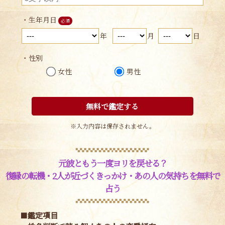
・生年月日
必須
年
月
日
・性別
女性
男性
無料で鑑定する
※入力内容は保存されません。
元彼ともう一度ヨリを戻せる？
復縁の転機・2人が近づくきっかけ・あの人の気持ちを無料で
占う
■鑑定項目