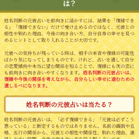
は？
姓名判断の元彼占いを前向きに活かすには、結果を「復縁でき
る」「復縁できない」だけで受け止めるのではなく、元彼との
相性や別れた理由、今後の向き合い方、自分自身の幸せを見つ
めるヒントとして取り入れることが大切です。
元彼への気持ちが残っている時は、相手の本音や復縁の可能性
ばかり気になってしまうものです。けれど、占いを通して自分
の恋愛傾向や本当に望む関係を知ることで、復縁にも次の恋に
も前向きに向き合いやすくなります。
姓名判断の元彼占いは、
復縁や今後の関係を考えながら、自分らしい幸せに進むための
道しるべになります。
姓名判断の元彼占いは当たる？
姓名判断の元彼占いは、「必ず復縁できる」「元彼は必ずこう
思っている」と断定するものではありません。名前の画数や五
格、五行の関係から、元彼との相性や関係性、別れた理由、連
絡しやすい時期、今後の向き合い方を読み解く占いです。