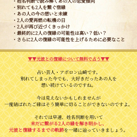
・姓名判断で読み解くあの人の恋愛傾向
・別れても2人を繋ぐ宿縁
・あの人の今の想いと未練
・2人の愛再燃の転機の日
・2人が再び近づくきっかけ
・最終的に2人の復縁の可能性は高い？低い？
・さらに2人の復縁の可能性を上げるために必要なこと
▼▼元彼との復縁について無料で占う▼▼
占い芸人・アポロン山崎です。
別れてしまった今でも、大好きだったあの人を
想い続けているのですね。
今は見えないかもしれませんが
一度結ばれたご縁はそう簡単に切ることができないのですよ。
それでは早速、姓名判断を用いて
未だに繋がる2人の縁を解き明かし、
元彼と復縁するまでの軌跡
を一緒に辿っていきましょう。