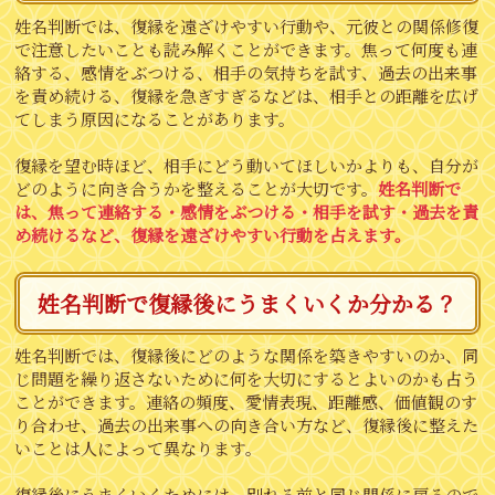
姓名判断では、復縁を遠ざけやすい行動や、元彼との関係修復
で注意したいことも読み解くことができます。焦って何度も連
絡する、感情をぶつける、相手の気持ちを試す、過去の出来事
を責め続ける、復縁を急ぎすぎるなどは、相手との距離を広げ
てしまう原因になることがあります。
復縁を望む時ほど、相手にどう動いてほしいかよりも、自分が
どのように向き合うかを整えることが大切です。
姓名判断で
は、焦って連絡する・感情をぶつける・相手を試す・過去を責
め続けるなど、復縁を遠ざけやすい行動を占えます。
姓名判断で復縁後にうまくいくか分かる？
姓名判断では、復縁後にどのような関係を築きやすいのか、同
じ問題を繰り返さないために何を大切にするとよいのかも占う
ことができます。連絡の頻度、愛情表現、距離感、価値観のす
り合わせ、過去の出来事への向き合い方など、復縁後に整えた
いことは人によって異なります。
復縁後にうまくいくためには、別れる前と同じ関係に戻るので