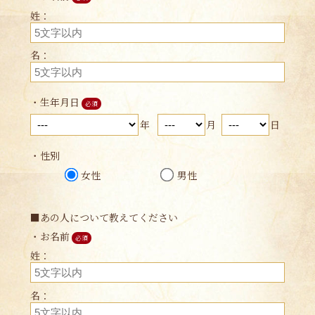
姓：
名：
・生年月日
必須
年
月
日
・性別
女性
男性
■あの人について教えてください
・お名前
必須
姓：
名：