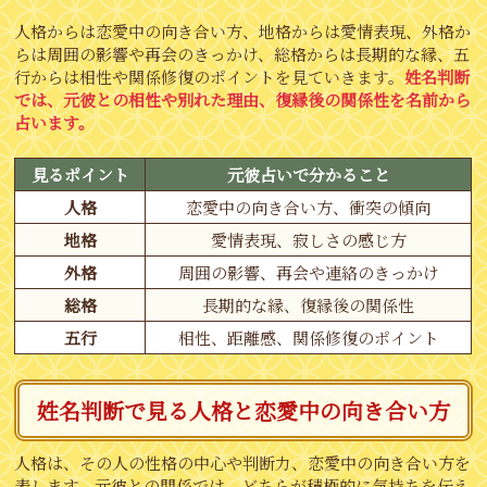
人格からは恋愛中の向き合い方、地格からは愛情表現、外格か
らは周囲の影響や再会のきっかけ、総格からは長期的な縁、五
行からは相性や関係修復のポイントを見ていきます。
姓名判断
では、元彼との相性や別れた理由、復縁後の関係性を名前から
占います。
見るポイント
元彼占いで分かること
人格
恋愛中の向き合い方、衝突の傾向
地格
愛情表現、寂しさの感じ方
外格
周囲の影響、再会や連絡のきっかけ
総格
長期的な縁、復縁後の関係性
五行
相性、距離感、関係修復のポイント
姓名判断で見る人格と恋愛中の向き合い方
人格は、その人の性格の中心や判断力、恋愛中の向き合い方を
表します。元彼との関係では、どちらが積極的に気持ちを伝え